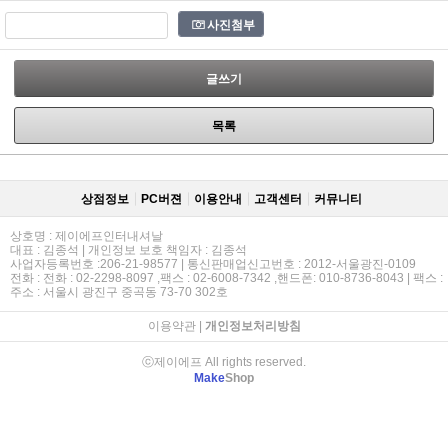
사진첨부
글쓰기
목록
상점정보
PC버젼
이용안내
고객센터
커뮤니티
상호명 : 제이에프인터내셔날
대표 : 김종석 | 개인정보 보호 책임자 : 김종석
사업자등록번호 :206-21-98577 | 통신판매업신고번호 : 2012-서울광진-0109
전화 : 전화 : 02-2298-8097 ,팩스 : 02-6008-7342 ,핸드폰: 010-8736-8043 | 팩스 :
주소 : 서울시 광진구 중곡동 73-70 302호
이용약관
|
개인정보처리방침
ⓒ제이에프 All rights reserved.
Make
Shop