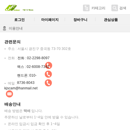
카테고리
검색
로그인
마이페이지
장바구니
관심상품
이용안내
관련문의
주소 : 서울시 광진구 중곡동 73-70 302호
전화 :
전화 : 02-2298-8097
팩스 : 02-6008-7342
핸드폰: 010-
8736-8043
메일 :
kjscam@hanmail.net
배송안내
배송 방법은
택배
입니다.
주문하신 날로부터 1~4일 안에 받을 수 있습니다.
온라인 입금시 입금 확인 후 1~4일