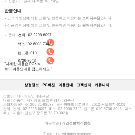
신용카드 결제 시 주문 후 1~4일
반품안내
고객의 변심에 의한 교환 및 반품이면 배송비는
소비자부담
입니다.
상품의 이상에 의한 교환 및 반품이면 배송비는
판매자부담
입니다.
문의 :
전화 : 02-2298-8097
팩스 : 02-6008-7342
핸드폰: 010-
8736-8043
"자세한 내용은 PC사이
트의 이용안내를 참고하세요."
상점정보
PC버젼
이용안내
고객센터
커뮤니티
상호명 : 제이에프인터내셔날
대표 : 김종석 | 개인정보 보호 책임자 : 김종석
사업자등록번호 :206-21-98577 | 통신판매업신고번호 : 2012-서울광진-0109
전화 : 전화 : 02-2298-8097 ,팩스 : 02-6008-7342 ,핸드폰: 010-8736-8043 | 팩스 :
주소 : 서울시 광진구 중곡동 73-70 302호
이용약관
|
개인정보처리방침
ⓒ제이에프 All rights reserved.