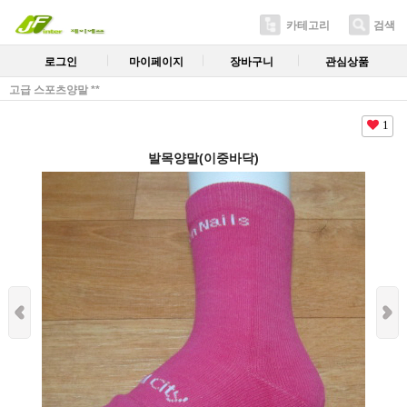
카테고리
검색
로그인
마이페이지
장바구니
관심상품
고급 스포츠양말 **
1
발목양말(이중바닥)