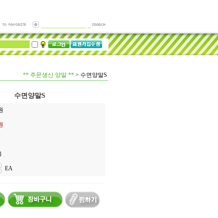
** 주문생산 양말 **
>
수면양말S
수면양말S
원
0원
용
EA