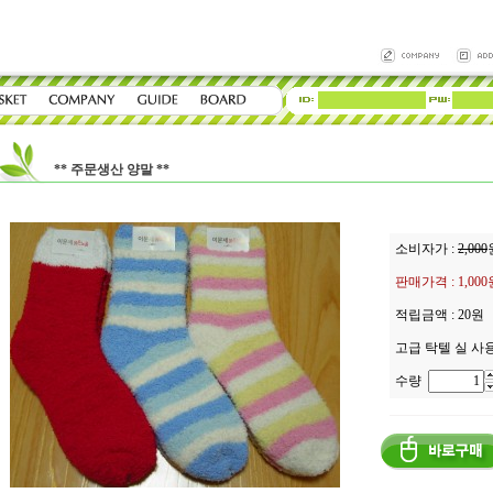
** 주문생산 양말 **
소비자가 :
2,000
판매가격 :
1,00
적립금액 :
20원
고급 탁텔 실 사
수량