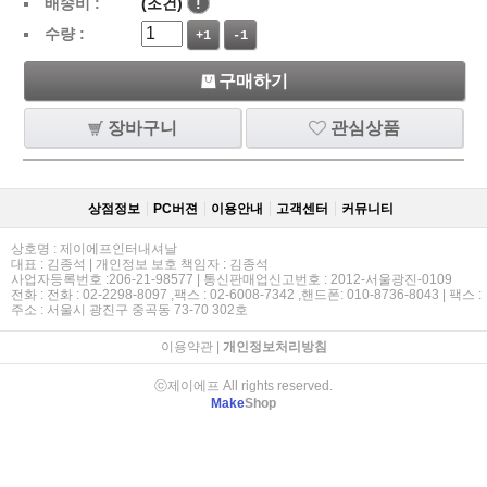
배송비 :
(조건)
!
수량 :
+1
-1
구매하기
장바구니
관심상품
상점정보
PC버젼
이용안내
고객센터
커뮤니티
상호명 : 제이에프인터내셔날
대표 : 김종석 | 개인정보 보호 책임자 : 김종석
사업자등록번호 :206-21-98577 | 통신판매업신고번호 : 2012-서울광진-0109
전화 : 전화 : 02-2298-8097 ,팩스 : 02-6008-7342 ,핸드폰: 010-8736-8043 | 팩스 :
주소 : 서울시 광진구 중곡동 73-70 302호
이용약관
|
개인정보처리방침
ⓒ제이에프 All rights reserved.
Make
Shop