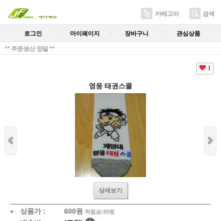
카테고리
검색
로그인
마이페이지
장바구니
관심상품
** 주문생산 양말 **
1
영웅 태권스쿨
상세보기
상품가 :
600
원
적립금:20원